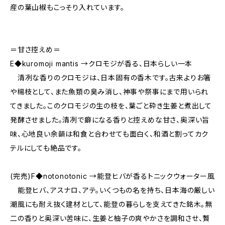
産の葉山椒もこっそり入れています。
＝甘さ控えめ＝
E◆kuromoji mantis →クロモジが香る、日本らしい一本
清冽な香りのクロモジは、日本固有の香木です。古来よりお箸
や楊枝として、また魚類の臭み消し、神事や祭事にまで用いられ
てきました。このクロモジの生の枝を、葉ごと砕き生姜と煮出して
発酵させました。清冽で癖になる香りと控えめな甘さ、奥深い旨
味、心地良い余韻は和食と合わせても面白く、和酒と割ってカク
テルにしても絶品です。
(完売)F◆notonotonic →能登ヒバが香るトニックウォーター風
能登ヒバ、アスナロ、アテ。いくつもの名を持ち、日本海の厳しい
潮風にも耐え抜く建材として、能登の暮らしを支えてきた銘木。無
二の香りと奥深い苦味に、生姜と柚子の爽やかさを調和させ、贅