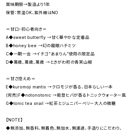
賞味期限→製造より1年
保管：常温OK、紫外線はNO
＝甘口・初心者向き＝
A◆sweet butterfly →甘く華やかな定番品
B◆honey bee →幻の龍眼ハチミツ
C◆一期一会 →イチゴ“あまりん”使用の限定品
D◆萬歳、萬歳、萬歳 →ときがわ町の青実山椒
＝甘さ控えめ＝
E◆kuromoji mantis →クロモジが香る、日本らしい一本
(完売)F◆notonotonic →能登ヒバが香るトニックウォーター風
G◆tonic tea snail →紅茶とジュニパーベリー大人の微糖
【NOTE】
◆無添加、無香料、無着色、無加水、無濾過、手造りにこだわり、