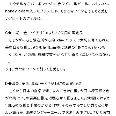
カクテルならバーボンやジン、赤ワイン、黒ビール、ウオッカと。
honey beeの入ったグラスにゆっくりと赤ワインをそそぐと美し
いフロートカクテルに。
C◆一期一会 →イチゴ“あまりん”使用の限定品
しょうがのむし醸造所から約1kmのハウスで大切に育てられた
苺を自ら収穫し、9%も使用。品種は話題の「あまりん」が75％
「べにたま」が25％。繊細で爽やかな甘い香りとエレガントな味わ
い。
ウォッカや赤ワインで割っても美しい。
D◆萬歳、萬歳、萬歳 →ときがわ町の青実山椒
古くから日本の食卓で親しまれてきた山椒。今回は埼玉県とき
がわ町で、旬の青実山椒を収穫させて頂きました。2時間でわずか
1.6kgの収穫と手間のかかる作物。そのみずみずしい香りと心地
よい痺れを、発酵ジンジャーエールでお楽しみ下さい。さいたま市