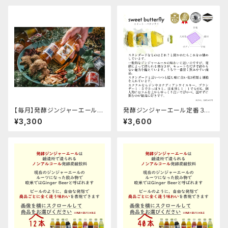
【毎月】発酵ジンジャーエール６
発酵ジンジャーエール定番３種
本定期便
の６本セット
¥3,300
¥3,600