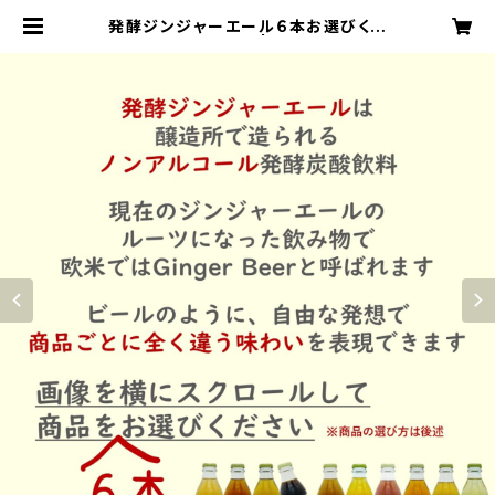
発酵ジンジャーエール６本お選びくだ
さいギフト箱セット | しょうがのむし
公式ストア