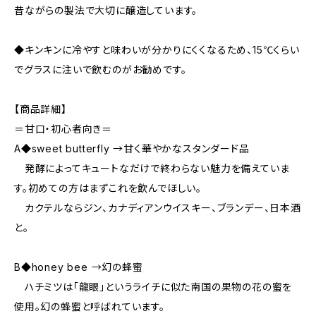
昔ながらの製法で大切に醸造しています。
◆キンキンに冷やすと味わいが分かりにくくなるため、15℃くらい
でグラスに注いで飲むのがお勧めです。
【商品詳細】
＝甘口・初心者向き＝
A◆sweet butterfly →甘く華やかなスタンダード品
発酵によってキュートなだけで終わらない魅力を備えていま
す。初めての方はまずこれを飲んでほしい。
カクテルならジン、カナディアンウイスキー、ブランデー、日本酒
と。
B◆honey bee →幻の蜂蜜
ハチミツは「龍眼」というライチに似た南国の果物の花の蜜を
使用。幻の蜂蜜と呼ばれています。