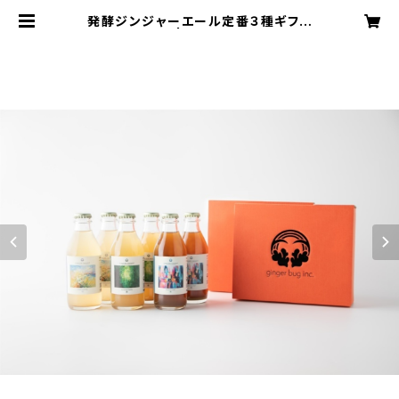
発酵ジンジャーエール定番３種ギフト
箱×２箱セット | しょうがのむし公式ス
トア