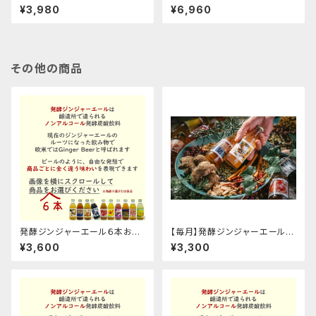
びくださいギフト箱セット
選びくださいセット
¥3,980
¥6,960
その他の商品
発酵ジンジャーエール６本お選
【毎月】発酵ジンジャーエール６
びくださいセット
本定期便
¥3,600
¥3,300