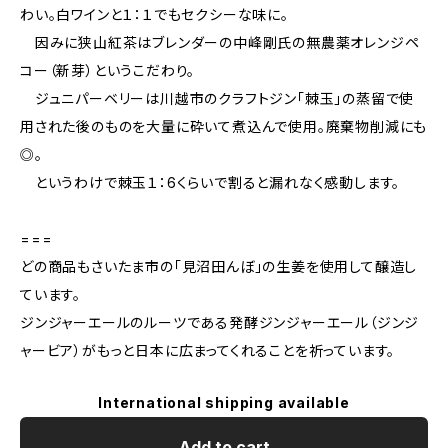
わい。白ワインと１：１でもセクシーな味に。
因みに狭山紅茶はブレンダーの中峰剛氏の無農薬オレンジペ
コー（新芽）というこだわり。
ジュニパーベリーは川越市のクラフトジン「棘玉」の蒸留で使
用された後のものを大量に砕いて煮込んで使用。廃棄物削減にも
◎。
というわけで棘玉１：6くらいで割ると漏れなく感動します。
===
どの商品もさいたま市の「見沼田んぼ」の生姜を使用して醸造し
ています。
ジンジャーエールのルーツである発酵ジンジャーエール（ジンジ
ャービア）がもっと日本に広まってくれることを祈っています。
International shipping available
Add to cart