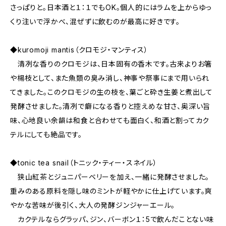
さっぱりと。日本酒と１：１でもOK。個人的にはラムを上からゆっ
くり注いで浮かべ、混ぜずに飲むのが最高に好きです。
◆kuromoji mantis（クロモジ・マンティス）
清冽な香りのクロモジは、日本固有の香木です。古来よりお箸
や楊枝として、また魚類の臭み消し、神事や祭事にまで用いられ
てきました。このクロモジの生の枝を、葉ごと砕き生姜と煮出して
発酵させました。清冽で癖になる香りと控えめな甘さ、奥深い旨
味、心地良い余韻は和食と合わせても面白く、和酒と割ってカク
テルにしても絶品です。
◆tonic tea snail（トニック・ティー・スネイル）
狭山紅茶とジュニパーベリーを加え、一緒に発酵させました。
重みのある原料を隠し味のミントが軽やかに仕上げています。爽
やかな苦味が後引く、大人の発酵ジンジャーエール。
カクテルならグラッパ、ジン、バーボン１：5で飲んだことない味