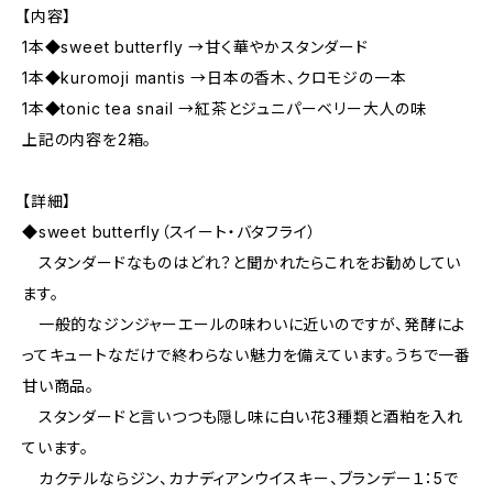
【内容】
1本◆sweet butterfly →甘く華やかスタンダード
1本◆kuromoji mantis →日本の香木、クロモジの一本
1本◆tonic tea snail →紅茶とジュニパーベリー大人の味
上記の内容を2箱。
【詳細】
◆sweet butterfly（スイート・バタフライ）
スタンダードなものはどれ？と聞かれたらこれをお勧めしてい
ます。
一般的なジンジャーエールの味わいに近いのですが、発酵によ
ってキュートなだけで終わらない魅力を備えています。うちで一番
甘い商品。
スタンダードと言いつつも隠し味に白い花3種類と酒粕を入れ
ています。
カクテルならジン、カナディアンウイスキー、ブランデー１：5で