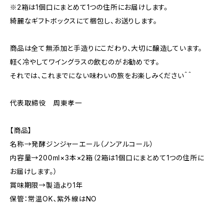
※2箱は1個口にまとめて1つの住所にお届けします。
綺麗なギフトボックスにて梱包し、お送りします。
商品は全て無添加と手造りにこだわり、大切に醸造しています。
軽く冷やしてワイングラスの飲むのがお勧めです。
それでは、これまでにない味わいの旅をお楽しみください＾＾
代表取締役 周東孝一
【商品】
名称→発酵ジンジャーエール（ノンアルコール）
内容量→200ml×3本×2箱（2箱は1個口にまとめて1つの住所に
お届けします。）
賞味期限→製造より1年
保管：常温OK、紫外線はNO