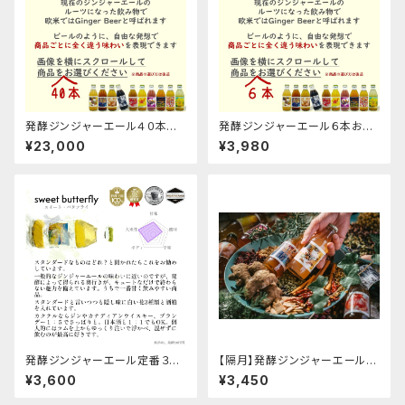
発酵ジンジャーエール４０本お
発酵ジンジャーエール６本お選
選びくださいセット
びくださいギフト箱セット
¥23,000
¥3,980
発酵ジンジャーエール定番３種
【隔月】発酵ジンジャーエール６
の６本セット
本定期便
¥3,600
¥3,450