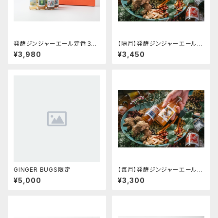
発酵ジンジャーエール定番３種
【隔月】発酵ジンジャーエール６
の６本ギフト箱セット
本定期便
¥3,980
¥3,450
GINGER BUGS限定
【毎月】発酵ジンジャーエール６
本定期便
¥5,000
¥3,300