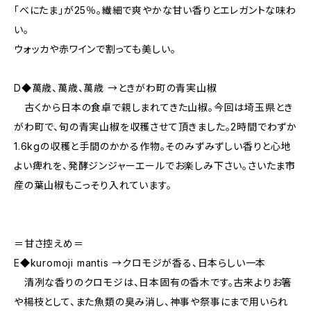
「べにたま」が25％。繊細で爽やかな甘い香りとエレガントな味わ
い。
ウォッカや赤ワインで割っても美しい。
D◆萬歳、萬歳、萬歳 →ときがわ町の青実山椒
古くから日本の食卓で親しまれてきた山椒。今回は埼玉県とき
がわ町で、旬の青実山椒を収穫させて頂きました。2時間でわずか
1.6kgの収穫と手間のかかる作物。そのみずみずしい香りと心地
よい痺れを、発酵ジンジャーエールでお楽しみ下さい。さいたま市
産の葉山椒もこっそり入れています。
＝甘さ控えめ＝
E◆kuromoji mantis →クロモジが香る、日本らしい一本
清冽な香りのクロモジは、日本固有の香木です。古来よりお箸
や楊枝として、また魚類の臭み消し、神事や祭事にまで用いられ