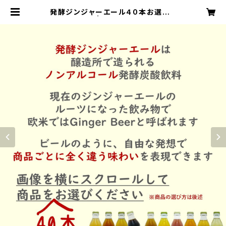
発酵ジンジャーエール４０本お選びく
ださいセット | しょうがのむし公式ス
トア