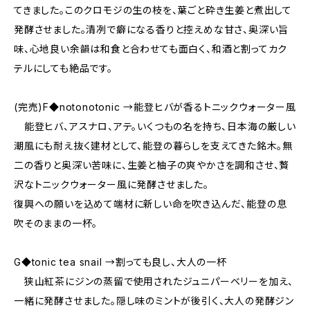
てきました。このクロモジの生の枝を、葉ごと砕き生姜と煮出して
発酵させました。清冽で癖になる香りと控えめな甘さ、奥深い旨
味、心地良い余韻は和食と合わせても面白く、和酒と割ってカク
テルにしても絶品です。
(完売)F◆notonotonic →能登ヒバが香るトニックウォーター風
能登ヒバ、アスナロ、アテ。いくつもの名を持ち、日本海の厳しい
潮風にも耐え抜く建材として、能登の暮らしを支えてきた銘木。無
二の香りと奥深い苦味に、生姜と柚子の爽やかさを調和させ、贅
沢なトニックウォーター風に発酵させました。
復興への願いを込めて端材に新しい命を吹き込んだ、能登の息
吹そのままの一杯。
G◆tonic tea snail →割っても良し、大人の一杯
狭山紅茶にジンの蒸留で使用されたジュニパーベリーを加え、
一緒に発酵させました。隠し味のミントが後引く、大人の発酵ジン