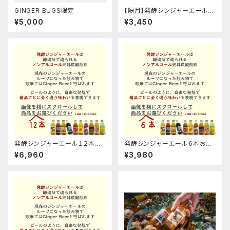
GINGER BUGS限定
【隔月】発酵ジンジャーエール６
本定期便
¥5,000
¥3,450
発酵ジンジャーエール１２本お
発酵ジンジャーエール６本お選
選びくださいセット
びくださいギフト箱セット
¥6,960
¥3,980