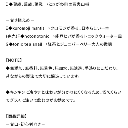
D◆萬歳、萬歳、萬歳 →ときがわ町の青実山椒
＝甘さ控えめ＝
E◆kuromoji mantis →クロモジが香る、日本らしい一本
(完売)F◆notonotonic →能登ヒバが香るトニックウォーター風
G◆tonic tea snail →紅茶とジュニパーベリー大人の微糖
【NOTE】
◆無添加、無香料、無着色、無加水、無濾過、手造りにこだわり、
昔ながらの製法で大切に醸造しています。
◆キンキンに冷やすと味わいが分かりにくくなるため、15℃くらい
でグラスに注いで飲むのがお勧めです。
【商品詳細】
＝甘口・初心者向き＝