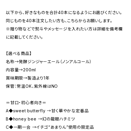
以下から、好きなものを合計40本になるようにお選びください。
同じものを40本注文したい方も、こちらからお願いします。
※贈り物などで熨斗やメッセージを入れたい方は詳細を備考欄
に記載してください。
【選べる商品】
名称→発酵ジンジャーエール（ノンアルコール）
内容量→200ml
賞味期限→製造より1年
保管：常温OK、紫外線はNO
＝甘口・初心者向き＝
A◆sweet butterfly →甘く華やかな定番品
B◆honey bee →幻の龍眼ハチミツ
C◆一期一会 →イチゴ“あまりん”使用の限定品