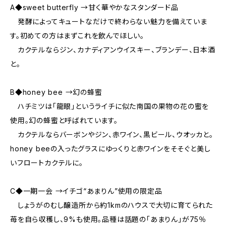
A◆sweet butterfly →甘く華やかなスタンダード品
発酵によってキュートなだけで終わらない魅力を備えていま
す。初めての方はまずこれを飲んでほしい。
カクテルならジン、カナディアンウイスキー、ブランデー、日本酒
と。
B◆honey bee →幻の蜂蜜
ハチミツは「龍眼」というライチに似た南国の果物の花の蜜を
使用。幻の蜂蜜と呼ばれています。
カクテルならバーボンやジン、赤ワイン、黒ビール、ウオッカと。
honey beeの入ったグラスにゆっくりと赤ワインをそそぐと美し
いフロートカクテルに。
C◆一期一会 →イチゴ“あまりん”使用の限定品
しょうがのむし醸造所から約1kmのハウスで大切に育てられた
苺を自ら収穫し、9%も使用。品種は話題の「あまりん」が75％