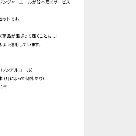
ジンジャーエールが12本届くサービス
セットです。
ズ商品が混ざって届くことも…！
るよう運用しています。
（ノンアルコール）
6本（月によって例外あり）
1年
O