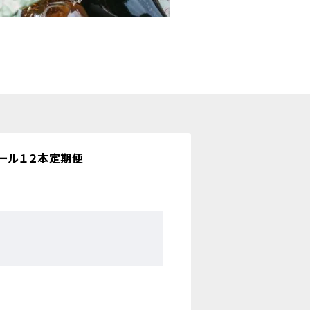
ール１２本定期便
。