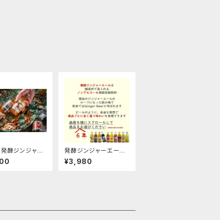
】発酵ジンジャー
発酵ジンジャーエール
１２本定期便
６本お選びくださいギフ
700
¥3,980
ト箱セット