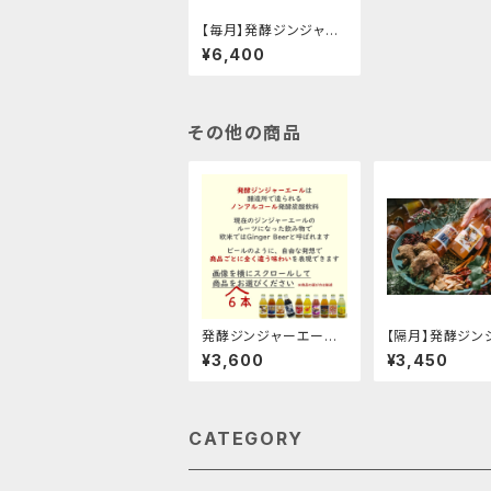
【毎月】発酵ジンジャー
エール１２本定期便
¥6,400
その他の商品
発酵ジンジャーエール
【隔月】発酵ジン
６本お選びくださいセッ
エール６本定期
¥3,600
¥3,450
ト
CATEGORY