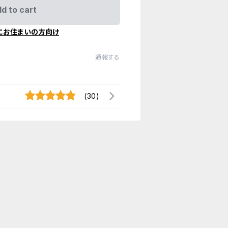
d to cart
にお住まいの方向け
通報する
(30)