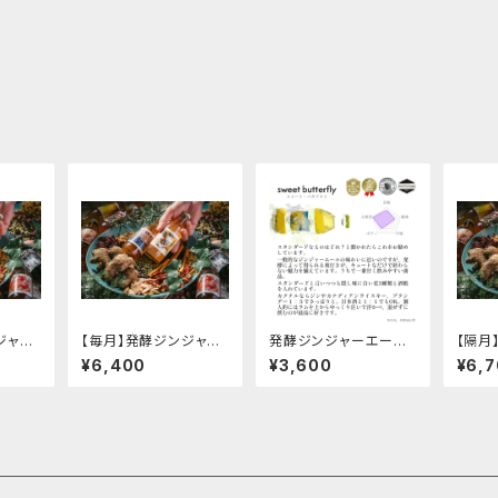
ジャー
【毎月】発酵ジンジャー
発酵ジンジャーエール
【隔月
便
エール１２本定期便
定番３種の６本セット
エール
¥6,400
¥3,600
¥6,