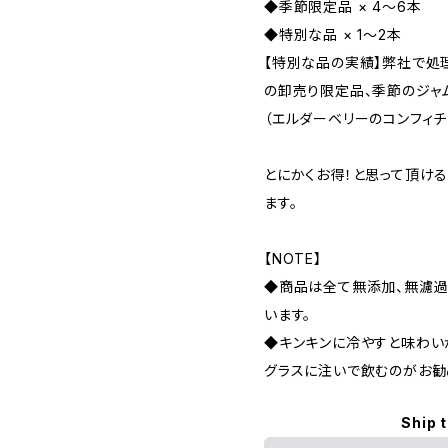
◆季節限定品 × 4～6本
◆特別な品 × 1～2本
【特別な品の実績】弊社で処
の卸売り限定品、季節のジャ
（エルダーベリーのコンフィ
とにかくお得！と思って頂け
ます。
【NOTE】
◆商品は全て無添加、無濾過
います。
◆キンキンに冷やすと味わいが
グラスに注いで飲むのがお勧
Ship 