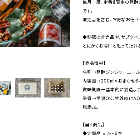
毎月一度、定番&限定の発酵
です。
限定品を含む、お得なお任せ
◆秘密の非売品や、サプライ
とにかくお得！！と思って頂け
【商品情報】
名称→発酵ジンジャーエール
内容量→200ml×おまかせ
賞味期限→基本的に製造より
保管→常温OK、紫外線はN
無添加。
【届く商品】
◆定番品 × 4～6本