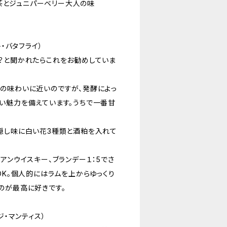
l →紅茶とジュニパーベリー大人の味
ート・バタフライ）
？と聞かれたらこれをお勧めしていま
の味わいに近いのですが、発酵によっ
い魅力を備えています。うちで一番甘
隠し味に白い花3種類と酒粕を入れて
アンウイスキー、ブランデー１：5でさ
OK。個人的にはラムを上からゆっくり
のが最高に好きです。
ロモジ・マンティス）