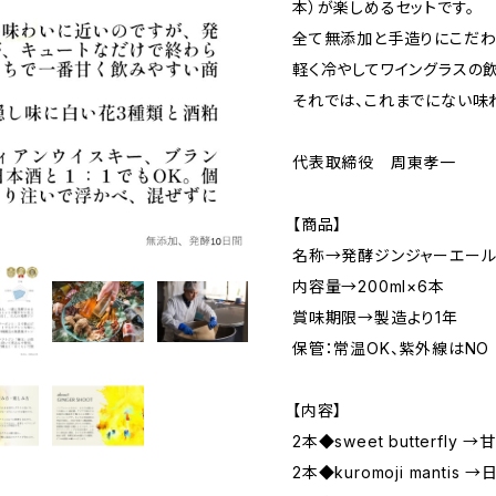
本）が楽しめるセットです。
全て無添加と手造りにこだわ
軽く冷やしてワイングラスの
それでは、これまでにない味
代表取締役 周東孝一
【商品】
名称→発酵ジンジャーエール
内容量→200ml×6本
賞味期限→製造より1年
保管：常温OK、紫外線はNO
【内容】
2本◆sweet butterfl
2本◆kuromoji manti