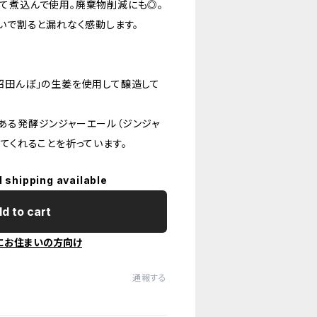
て煮込んで使用。廃棄物削減にも◎。
いで割ると漏れなく感動します。
沼田んぼ」の生姜を使用して醸造して
ある発酵ジンジャーエール（ジンジャ
てくれることを祈っています。
l shipping available
d to cart
にお住まいの方向け
通報する