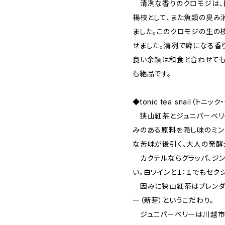
清冽な香りのクロモジは、
楊枝として、また魚類の臭み
ました。このクロモジの生の
せました。清冽で癖になる香
良い余韻は和食と合わせても
も絶品です。
◆tonic tea snail（トニ
狭山紅茶とジュニパーベリー
みのある原料を隠し味のミン
な苦味が後引く、大人の発酵
カクテルならグラッパ、ジン
い。白ワインと１：１でもセク
因みに狭山紅茶はブレンダ
ー（新芽）というこだわり。
ジュニパーベリーは川越市の