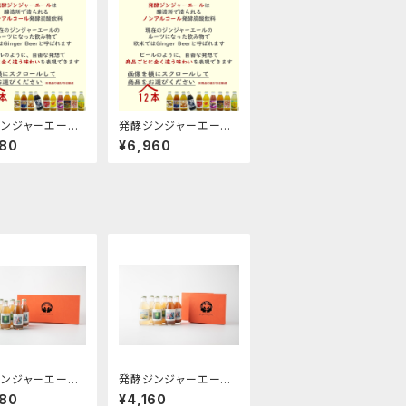
ンジャーエール
発酵ジンジャーエール
選びくださいギフ
１２本お選びくださいセ
980
¥6,960
ット
ット
ンジャーエール
発酵ジンジャーエール
種の６本ギフト箱
定番３種ギフト箱×２箱
980
¥4,160