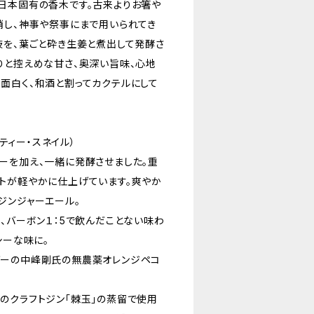
日本固有の香木です。古来よりお箸や
消し、神事や祭事にまで用いられてき
枝を、葉ごと砕き生姜と煮出して発酵さ
りと控えめな甘さ、奥深い旨味、心地
面白く、和酒と割ってカクテルにして
ック・ティー・スネイル）
を加え、一緒に発酵させました。重
トが軽やかに仕上げています。爽やか
ジンジャーエール。
、バーボン１：5で飲んだことない味わ
シーな味に。
ーの中峰剛氏の無農薬オレンジペコ
クラフトジン「棘玉」の蒸留で使用