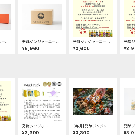
エール
発酵ジンジャーエール
発酵ジンジャーエール
発酵ジ
フト箱
定番４種の１２本箱セッ
６本お選びくださいセッ
６本お
¥6,960
¥3,600
¥3,
ト
ト
ト箱セ
エール
発酵ジンジャーエール
【毎月】発酵ジンジャー
発酵ジ
さいセ
定番３種の６本セット
エール６本定期便
定番３
¥3,600
¥3,300
¥3,