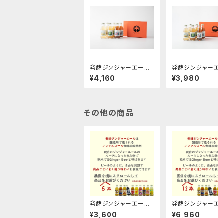
発酵ジンジャーエール
発酵ジンジャー
定番３種ギフト箱×２箱
定番３種の６本ギ
¥4,160
¥3,980
セット
セット
その他の商品
発酵ジンジャーエール
発酵ジンジャー
６本お選びくださいセッ
１２本お選びくだ
¥3,600
¥6,960