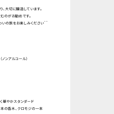
り、大切に醸造しています。
飲むのがお勧めです。
わいの旅をお楽しみください＾＾
（ノンアルコール）
y →甘く華やかスタンダード
s →日本の香木、クロモジの一本